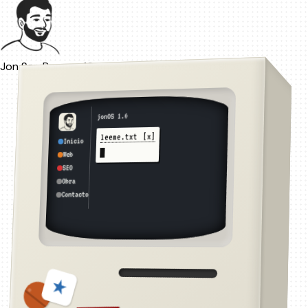
Jon San Roman
+10 años haciendo webs en Bilbao
jonOS 1.0
[x]
leeme.txt
Inicio
Web
SEO
Obra
Contacto