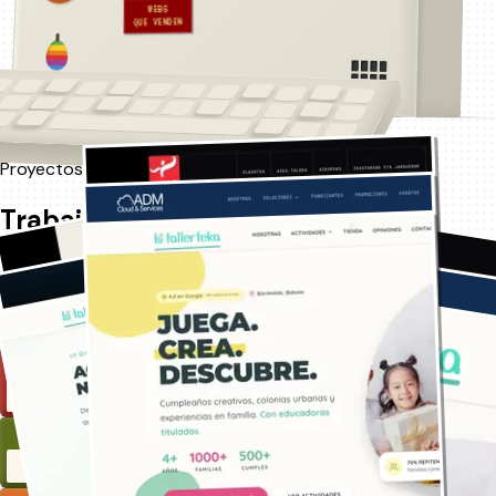
WEBS
QUE VENDEN
↑ se mueve... pásame el ratón
Proyectos
Trabajo que da resultados
Negocios reales de Bilbao con webs que funcionan. Pasa el
ratón por las carpetas —en el móvil se abren solas— y echa
un vistazo.
WEB
SEO