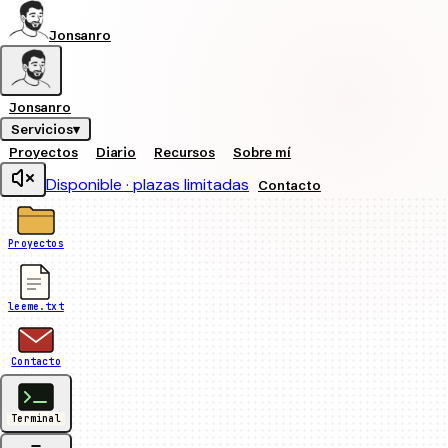
Jonsanro
Jonsanro
Servicios
▾
Proyectos
Diario
Recursos
Sobre mí
Disponible
·
plazas limitadas
Contacto
Proyectos
leeme.txt
Contacto
Terminal